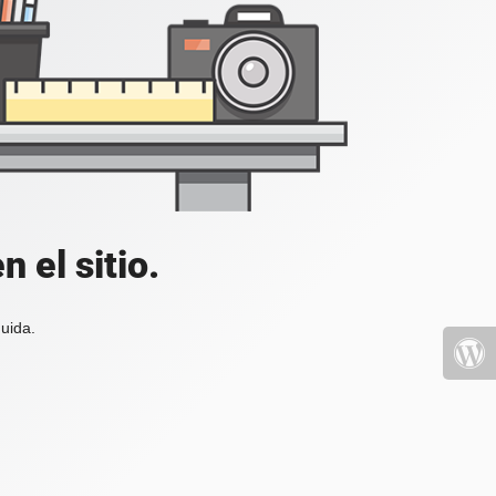
 el sitio.
uida.