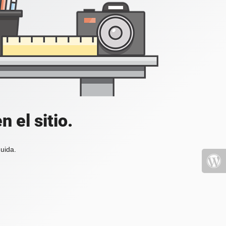
 el sitio.
uida.