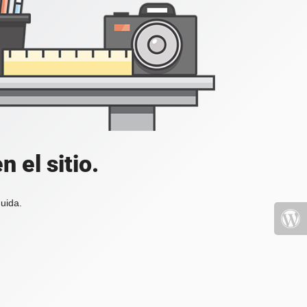
 el sitio.
uida.