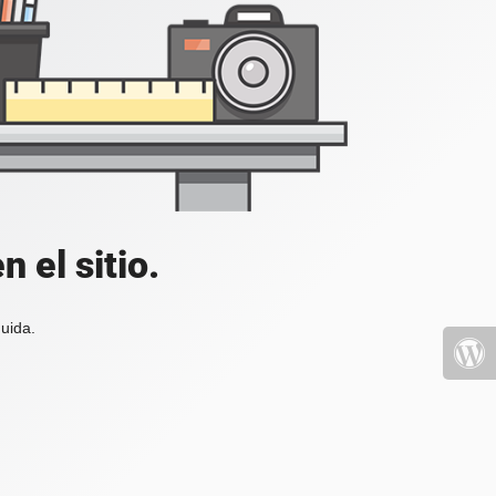
 el sitio.
uida.