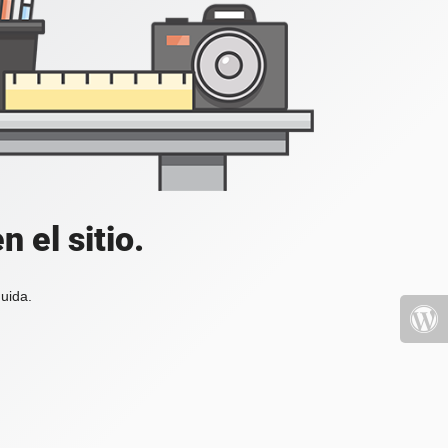
 el sitio.
uida.