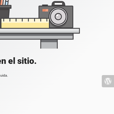
 el sitio.
uida.