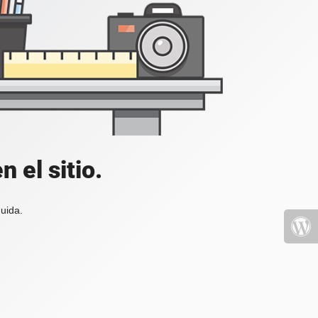
 el sitio.
uida.