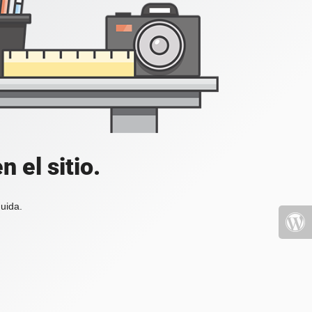
 el sitio.
uida.