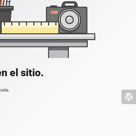
 el sitio.
uida.