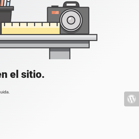
 el sitio.
uida.